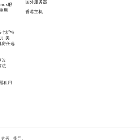
国外服务器
inux服
重启
香港主机
PS七折特
/月 美
机房任选
更改
方法
器租用
、购买、指导。