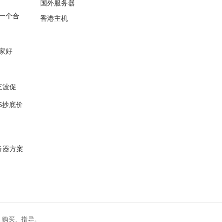
国外服务器
一个合
香港主机
家好
第三波促
DOS抄底价
服务器方案
、购买、指导。