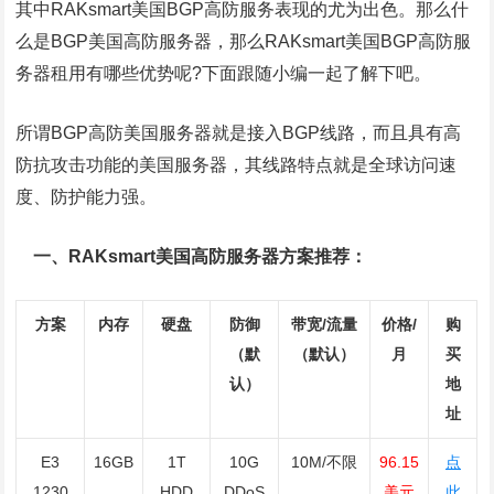
其中RAKsmart美国BGP高防服务表现的尤为出色。那么什
么是BGP美国高防服务器，那么RAKsmart美国BGP高防服
务器租用有哪些优势呢?下面跟随小编一起了解下吧。
所谓BGP高防美国服务器就是接入BGP线路，而且具有高
防抗攻击功能的美国服务器，其线路特点就是全球访问速
度、防护能力强。
一、RAKsmart美国高防服务器方案推荐：
方案
内存
硬盘
防御
带宽/流量
价格/
购
（默
（默认）
月
买
认）
地
址
E3
16GB
1T
10G
10M/不限
96.15
点
1230
HDD
DDoS
美元
此