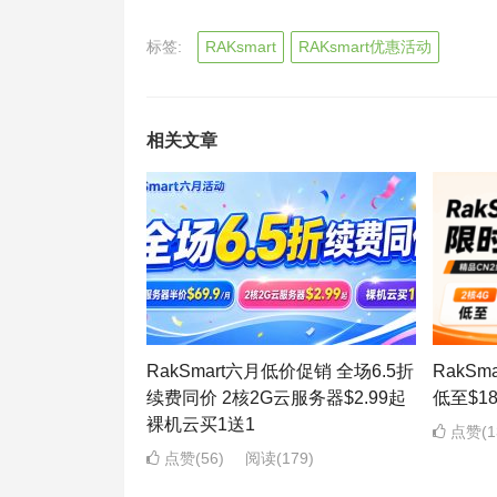
标签:
RAKsmart
RAKsmart优惠活动
相关文章
RakSmart六月低价促销 全场6.5折
RakS
续费同价 2核2G云服务器$2.99起
低至$1
裸机云买1送1
点赞(1
点赞(56)
阅读
(179)