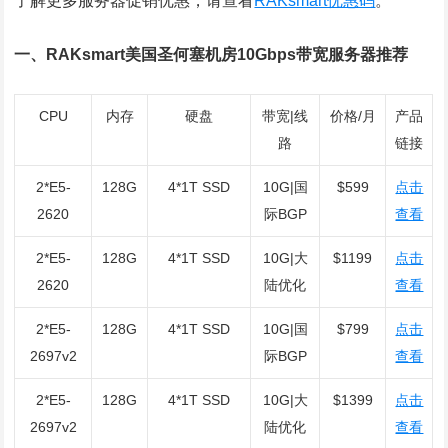
了解更多服务器促销优惠，请查看
RAKsmart优惠码
。
一、RAKsmart美国圣何塞机房10Gbps带宽服务器推荐
CPU
内存
硬盘
带宽|线
价格/月
产品
路
链接
2*E5-
128G
4*1T SSD
10G|国
$599
点击
2620
际BGP
查看
2*E5-
128G
4*1T SSD
10G|大
$1199
点击
2620
陆优化
查看
2*E5-
128G
4*1T SSD
10G|国
$799
点击
2697v2
际BGP
查看
2*E5-
128G
4*1T SSD
10G|大
$1399
点击
2697v2
陆优化
查看