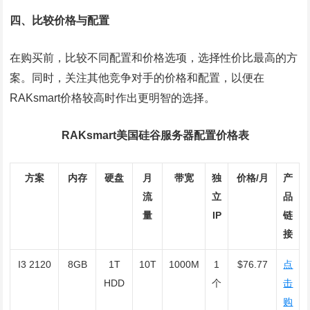
四、比较价格与配置
在购买前，比较不同配置和价格选项，选择性价比最高的方
案。同时，关注其他竞争对手的价格和配置，以便在
RAKsmart价格较高时作出更明智的选择。
RAKsmart美国硅谷服务器配置价格表
方案
内存
硬盘
月
带宽
独
价格/月
产
流
立
品
量
IP
链
接
I3 2120
8GB
1T
10T
1000M
1
$76.77
点
HDD
个
击
购