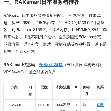
一、RAKsmart日本服务器推荐
RAKsmart日本服务器提供多样配置，价格实惠，性能卓
越，从E5-2630L、16GB内存、1T HDD的$139.00/月基础
款，到Platinum−8168 2、64GB内存、1TNVME的$549.00/
月高端款。满足不同用户需求。全系列配备50Mbps带宽、
不限流量、适合外贸、游戏、数据存储等多种场景。以下是
其热门配置及价格：
RAKsmart优惠码
：
专属优惠链接
（云服务器/裸机云7折、
VPS/V4&Gold独立服务器8折）
方案
内
硬盘
带宽/流量
IP
价格/
购买
存
月
E5-2630L
16G
1T HDD
50M/不限
1
$139
官网