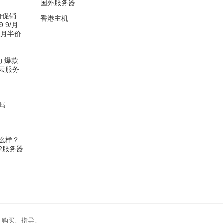
国外服务器
低价促销
香港主机
.9/月
首月半价
动 爆款
 云服务
吗
怎么样？
N2服务器
、购买、指导。