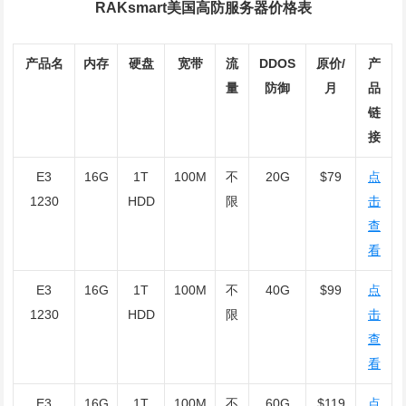
RAKsmart美国高防服务器价格表
产品名
内存
硬盘
宽带
流
DDOS
原价/
产
量
防御
月
品
链
接
E3
16G
1T
100M
不
20G
$79
点
1230
HDD
限
击
查
看
E3
16G
1T
100M
不
40G
$99
点
1230
HDD
限
击
查
看
E3
16G
1T
100M
不
60G
$119
点