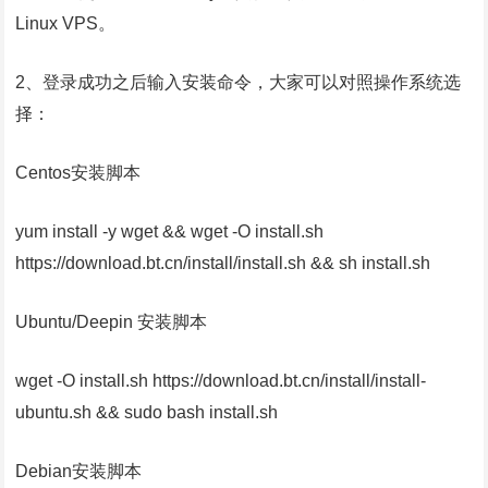
Linux VPS。
2、登录成功之后输入安装命令，大家可以对照操作系统选
择：
Centos安装脚本
yum install -y wget && wget -O install.sh
https://download.bt.cn/install/install.sh && sh install.sh
Ubuntu/Deepin 安装脚本
wget -O install.sh https://download.bt.cn/install/install-
ubuntu.sh && sudo bash install.sh
Debian安装脚本