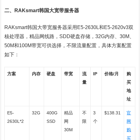
二、RAKsmart韩国大宽带服务器
RAKsmart韩国大带宽服务器采用E5-2630L和E5-2620v3双
核处理器，精品网线路，SDD硬盘存储，32G内存、30M、
50M和100M带宽可供选择，不限流量配置，具体方案配置
如下：
方案
内存
硬盘
带宽
流
IP
价格/月
购
量
买
地
址
E5-
32G
400G
精品
不
3
$138.31
官
2630L*2
SSD
网
限
个
网
30M
购
买