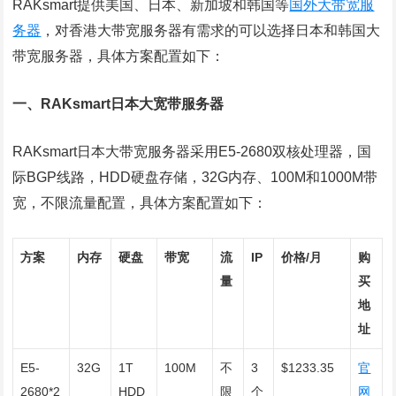
RAKsmart提供美国、日本、新加坡和韩国等
国外大带宽服
务器
，对香港大带宽服务器有需求的可以选择日本和韩国大
带宽服务器，具体方案配置如下：
一、RAKsmart日本大宽带服务器
RAKsmart日本大带宽服务器采用E5-2680双核处理器，国
际BGP线路，HDD硬盘存储，32G内存、100M和1000M带
宽，不限流量配置，具体方案配置如下：
方案
内存
硬盘
带宽
流
IP
价格/月
购
量
买
地
址
E5-
32G
1T
100M
不
3
$1233.35
官
2680*2
HDD
限
个
网