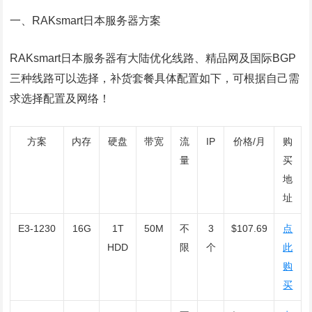
一、RAKsmart日本服务器方案
RAKsmart日本服务器有大陆优化线路、精品网及国际BGP
三种线路可以选择，补货套餐具体配置如下，可根据自己需
求选择配置及网络！
方案
内存
硬盘
带宽
流
IP
价格/月
购
量
买
地
址
E3-1230
16G
1T
50M
不
3
$107.69
点
HDD
限
个
此
购
买