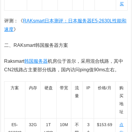
买
评测：《
RAKsmart日本测评：日本服务器E5-2630L性能和
速度
》
二、RAKsmart韩国服务器方案
Raksmart
韩国服务器
机房位于首尔，采用混合线路，其中
CN2线路占主要部分线路，国内访问ping值90ms左右。
方案
内存
硬盘
带宽
流
IP
价格/月
购
量
买
地
址
E5-
32G
1T
10M
不
3
$153.69
点