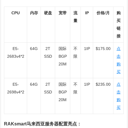
CPU
内存
硬盘
宽带
流
IP
价格/月
购
量
买
链
接
E5-
64G
2T
国际
不
1IP
$175.00
点
2683v4*2
SSD
BGP
限
击
20M
购
买
E5-
64G
2T
国际
不
1IP
$235.00
点
2698v4*2
SSD
BGP
限
击
20M
购
买
RAKsmart马来西亚服务器配置亮点：