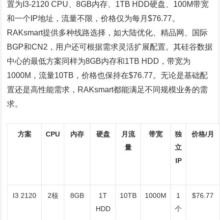
置为I3-2120 CPU、8GB内存、1TB HDD硬盘、100M带宽
和一个IP地址，流量不限，价格仅为每月$76.77。
RAKsmart提供多种线路选择，如大陆优化、精品网、国际
BGP和CN2，用户还可根据需求灵活扩展配置。其硅谷数据
中心的最低方案同样为8GB内存和1TB HDD，带宽为
1000M，流量10TB，价格也保持在$76.77。无论是基础配
置还是高性能需求，RAKsmart都能满足不同规模业务的需
求。
方案
CPU
内存
硬盘
月流
带宽
独
价格/月
量
立
IP
I3 2120
2核
8GB
1T
10TB
1000M
1
$76.77
HDD
个