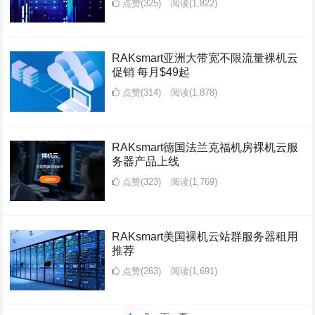
点赞(325)
阅读
(1,822)
RAKsmart亚洲大带宽不限流量裸机云
促销 每月$49起
点赞(314)
阅读
(1,878)
RAKsmart德国法兰克福机房裸机云服
务器产品上线
点赞(323)
阅读
(1,769)
RAKsmart美国裸机云站群服务器租用
推荐
点赞(263)
阅读
(1,691)
文