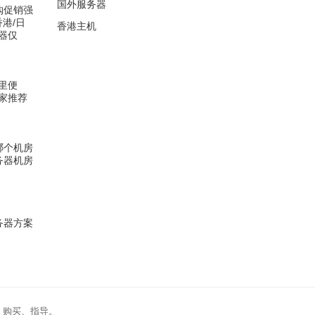
国外服务器
闪购促销强
香港/日
香港主机
器仅
里便
家推荐
器哪个机房
服务器机房
服务器方案
、购买、指导。