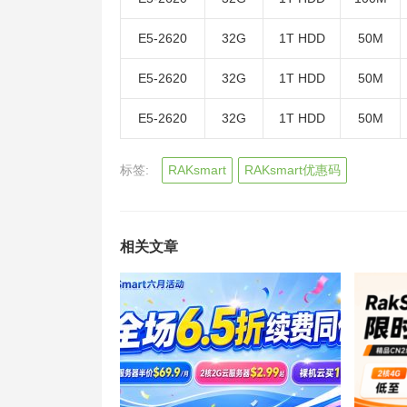
E5-2620
32G
1T HDD
50M
E5-2620
32G
1T HDD
50M
E5-2620
32G
1T HDD
50M
标签:
RAKsmart
RAKsmart优惠码
相关文章