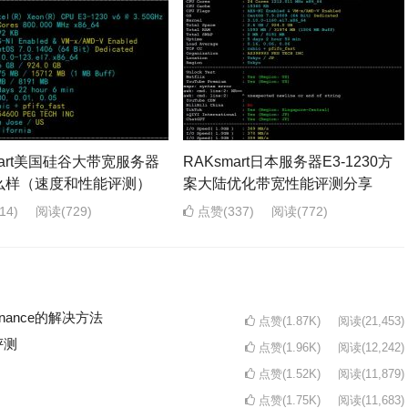
mart美国硅谷大带宽服务器
RAKsmart日本服务器E3-1230方
么样（速度和性能评测）
案大陆优化带宽性能评测分享
14)
阅读
(729)
点赞(337)
阅读
(772)
intenance的解决方法
点赞(1.87K)
阅读
(21,453)
评测
点赞(1.96K)
阅读
(12,242)
点赞(1.52K)
阅读
(11,879)
点赞(1.75K)
阅读
(11,683)