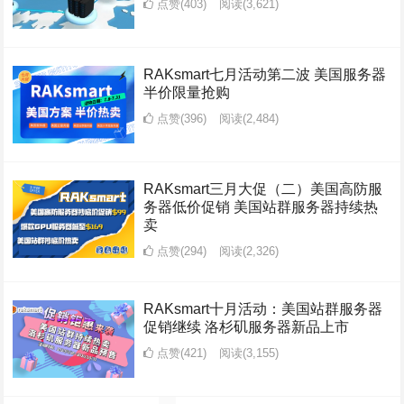
点赞(403)
阅读
(3,621)
RAKsmart七月活动第二波 美国服务器
半价限量抢购
点赞(396)
阅读
(2,484)
RAKsmart三月大促（二）美国高防服
务器低价促销 美国站群服务器持续热
卖
点赞(294)
阅读
(2,326)
RAKsmart十月活动：美国站群服务器
促销继续 洛杉矶服务器新品上市
点赞(421)
阅读
(3,155)